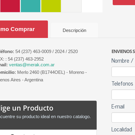
mo Comprar
Descripción
ENVIENOS 
léfono:
54 (237) 463-0009 / 2024 / 2520
Nombre / 
X: : 54 (237) 463-2952
ail:
ventas@merak.com.ar
micilio:
Merlo 2460 (B1744OEL) - Moreno -
enos Aires - Argentina
Telefonos
E-mail
lige un Producto
cuentre su producto ideal en nuestro catalogo.
Localidad