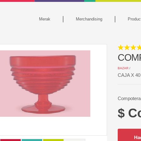
Merak
Merchandising
Produc
COMP
BAZAR
/
CAJA X 4
Compotera 
$ C
Ha